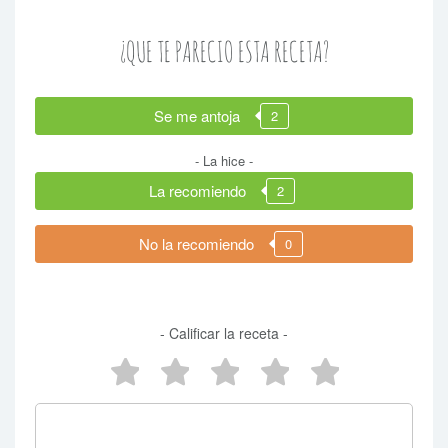
¿QUE TE PARECIO ESTA RECETA?
Se me antoja
2
- La hice -
La recomiendo
2
No la recomiendo
0
- Calificar la receta -
5 estrellas
4 estrellas
3 estrellas
2 estrellas
1 estrel