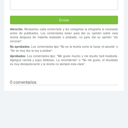
Atención:
Revisamos cada comentario y les coregimos la ortografía si necesario
antes de publicarlos. Los comentarios estan para dar su opinión sobre esta
receta despues de haberla realizado o probado, no para dar su opinión "sin
conocer".
No aprobados:
Los comentarios tipo "No es la receta como la hacia mi abuela" o
"Se ve muy rico la voy a probar".
Aprobados:
Los comentarios tipo: "Me gusto mucho y me resulto facil realizarla.
Agregue canela y supo delicioso. La recomiendo" o "No me gusto, el resultado
es muy decepcionante y la receta no siempre esta clara".
0 comentarios