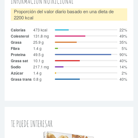
INFORMACIÓN NUTRICIONAL
Proporción del valor diario basado en una dieta de
2200 kcal
Calorías
473 kcal
22%
Colesterol
131.8 mg
49%
Grasa
25.9 g
35%
Fibra
1.4 g
5%
Proteina
49.5 g
90%
Grasa sat
10.1 g
40%
Sodio
217.1 mg
14%
Azúcar
1.4 g
2%
Grasa trans
0.8 g
40%
TE PUEDE INTERESAR