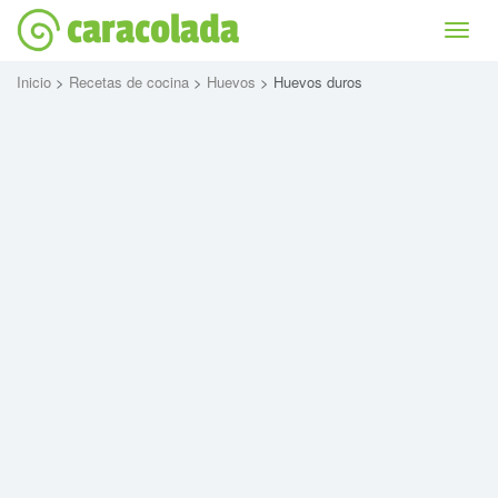
caracolada
Bascu
la
naviga
Inicio
>
Recetas de cocina
>
Huevos
> Huevos duros