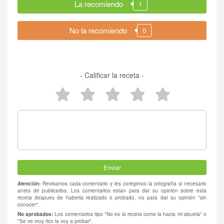
La recomiendo
1
No la recomiendo
0
- Calificar la receta -
5 estrellas
4 estrellas
3 estrellas
2 estrellas
1 estrel
Atención:
Revisamos cada comentario y les coregimos la ortografía si necesario
antes de publicarlos. Los comentarios estan para dar su opinión sobre esta
receta despues de haberla realizado o probado, no para dar su opinión "sin
conocer".
No aprobados:
Los comentarios tipo "No es la receta como la hacia mi abuela" o
"Se ve muy rico la voy a probar".