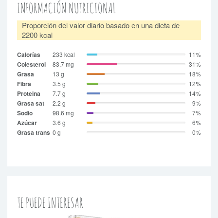
INFORMACIÓN NUTRICIONAL
Proporción del valor diario basado en una dieta de
2200 kcal
Calorías
233 kcal
11%
Colesterol
83.7 mg
31%
Grasa
13 g
18%
Fibra
3.5 g
12%
Proteina
7.7 g
14%
Grasa sat
2.2 g
9%
Sodio
98.6 mg
7%
Azúcar
3.6 g
6%
Grasa trans
0 g
0%
TE PUEDE INTERESAR