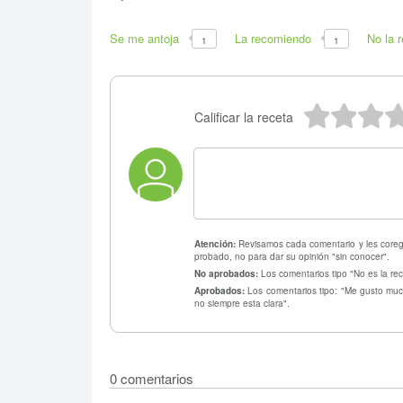
Se me antoja
La recomiendo
No la 
1
1
5 estr
4 e
3
Calificar la receta
Atención:
Revisamos cada comentario y les coregi
probado, no para dar su opinión "sin conocer".
No aprobados:
Los comentarios tipo "No es la rec
Aprobados:
Los comentarios tipo: "Me gusto much
no siempre esta clara".
0 comentarios