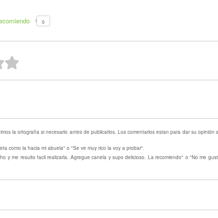
recomiendo
0
ellas
strellas
 estrellas
2 estrellas
1 estrella
mos la ortografía si necesario antes de publicarlos. Los comentarios estan para dar su opinión
eta como la hacia mi abuela" o "Se ve muy rico la voy a probar".
o y me resulto facil realizarla. Agregue canela y supo delicioso. La recomiendo" o "No me gust