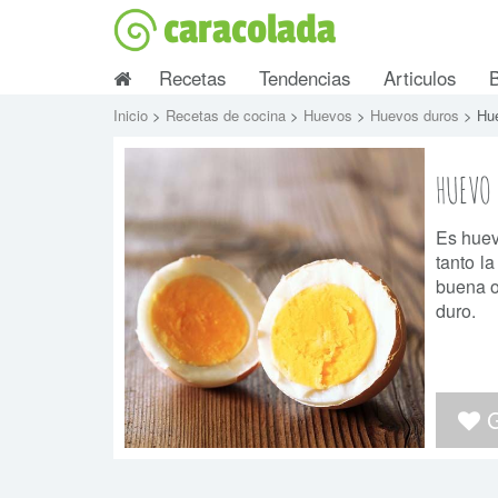
caracolada
Recetas
Tendencias
Articulos
Inicio
>
Recetas de cocina
>
Huevos
>
Huevos duros
> Hu
HUEVO
Es huev
tanto l
buena o
duro.
G