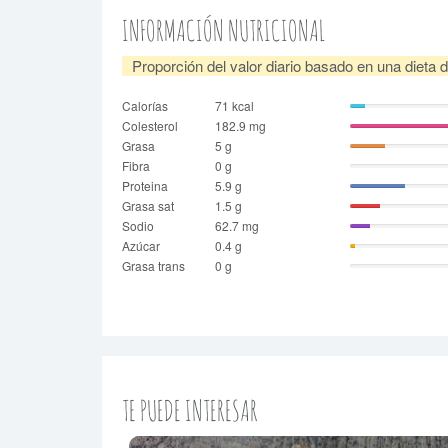
INFORMACIÓN NUTRICIONAL
Proporción del valor diario basado en una dieta 
Calorías
71 kcal
Colesterol
182.9 mg
Grasa
5 g
Fibra
0 g
Proteina
5.9 g
Grasa sat
1.5 g
Sodio
62.7 mg
Azúcar
0.4 g
Grasa trans
0 g
TE PUEDE INTERESAR