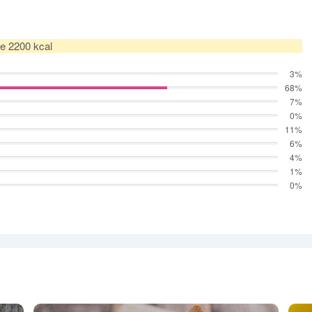
de 2200 kcal
3%
68%
7%
0%
11%
6%
4%
1%
0%