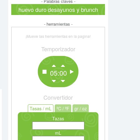
- Palabras claves -
huevo duro
desayunos y brunch
- herramientas -
¡Mueve las herramientas en la pagina!
Temporizador
05:00
Convertidor
Tasas / mL
Tasas / mL
ºC / ºF
ºC / ºF
gr / oz
gr / oz
Tazas
mL