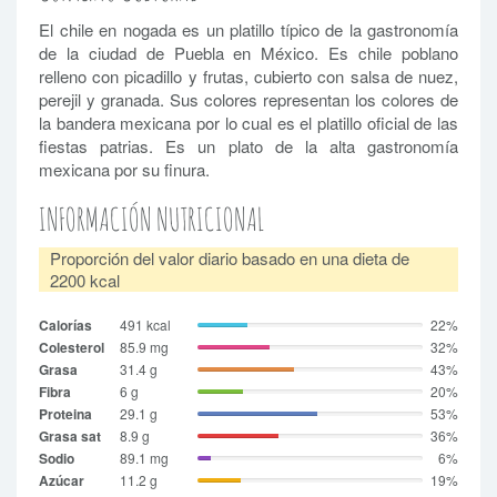
El chile en nogada es un platillo típico de la gastronomía
de la ciudad de Puebla en México. Es chile poblano
relleno con picadillo y frutas, cubierto con salsa de nuez,
perejil y granada. Sus colores representan los colores de
la bandera mexicana por lo cual es el platillo oficial de las
fiestas patrias. Es un plato de la alta gastronomía
mexicana por su finura.
INFORMACIÓN NUTRICIONAL
Proporción del valor diario basado en una dieta de
2200 kcal
Calorías
491 kcal
22%
Colesterol
85.9 mg
32%
Grasa
31.4 g
43%
Fibra
6 g
20%
Proteina
29.1 g
53%
Grasa sat
8.9 g
36%
Sodio
89.1 mg
6%
Azúcar
11.2 g
19%