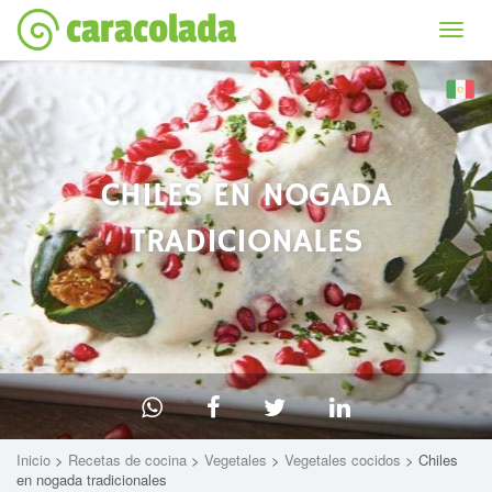
caracolada
Bascu
la
naviga
CHILES EN NOGADA
TRADICIONALES
Inicio
>
Recetas de cocina
>
Vegetales
>
Vegetales cocidos
> Chiles
en nogada tradicionales