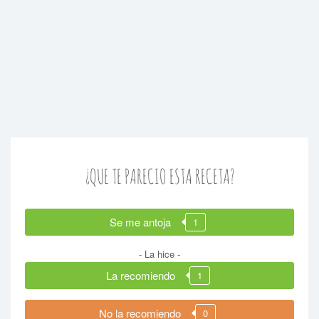
¿QUE TE PARECIO ESTA RECETA?
Se me antoja
1
- La hice -
La recomiendo
1
No la recomiendo
0