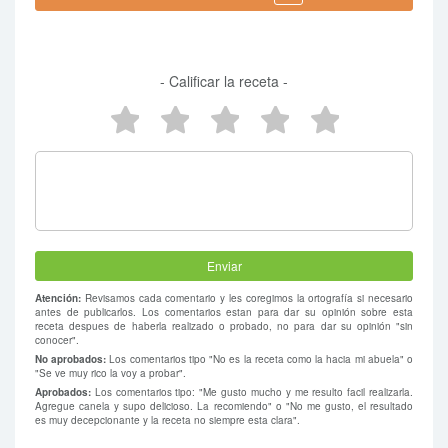
- Calificar la receta -
5 estrellas
4 estrellas
3 estrellas
2 estrellas
1 estrel
Atención:
Revisamos cada comentario y les coregimos la ortografía si necesario
antes de publicarlos. Los comentarios estan para dar su opinión sobre esta
receta despues de haberla realizado o probado, no para dar su opinión "sin
conocer".
No aprobados:
Los comentarios tipo "No es la receta como la hacia mi abuela" o
"Se ve muy rico la voy a probar".
Aprobados:
Los comentarios tipo: "Me gusto mucho y me resulto facil realizarla.
Agregue canela y supo delicioso. La recomiendo" o "No me gusto, el resultado
es muy decepcionante y la receta no siempre esta clara".