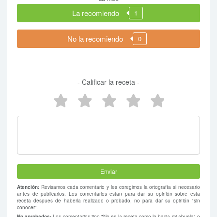
La recomiendo
1
No la recomiendo
0
- Calificar la receta -
5 estrellas
4 estrellas
3 estrellas
2 estrellas
1 estrel
Atención:
Revisamos cada comentario y les coregimos la ortografía si necesario
antes de publicarlos. Los comentarios estan para dar su opinión sobre esta
receta despues de haberla realizado o probado, no para dar su opinión "sin
conocer".
No aprobados:
Los comentarios tipo "No es la receta como la hacia mi abuela" o