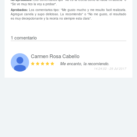
"Se ve muy rico la voy a probar".
Aprobados:
Los comentarios tipo: "Me gusto mucho y me resulto facil realizarla.
Agregue canela y supo delicioso. La recomiendo" o "No me gusto, el resultado
es muy decepcionante y la receta no siempre esta clara".
1 comentario
Carmen Rosa Cabello
Me encanto, la recomiendo.
14:24:02 - 29 Jul 2017