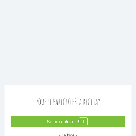
¿QUE TE PARECIO ESTA RECETA?
Se me antoja
1
- La hice -