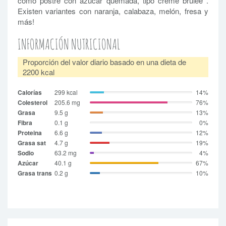
como postre con azúcar quemada, tipo crème brulée .
Existen variantes con naranja, calabaza, melón, fresa y
más!
INFORMACIÓN NUTRICIONAL
Proporción del valor diario basado en una dieta de
2200 kcal
Calorías
299 kcal
14%
Colesterol
205.6 mg
76%
Grasa
9.5 g
13%
Fibra
0.1 g
0%
Proteina
6.6 g
12%
Grasa sat
4.7 g
19%
Sodio
63.2 mg
4%
Azúcar
40.1 g
67%
Grasa trans
0.2 g
10%