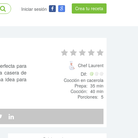
Crea tu receta
Iniciar sesión
erfecta para
Chef Laurent
ta casera de
Dif:
na idea para
Cocción en cacerola
Prepa:
35 min
Cocción:
40 min
Porciones:
5