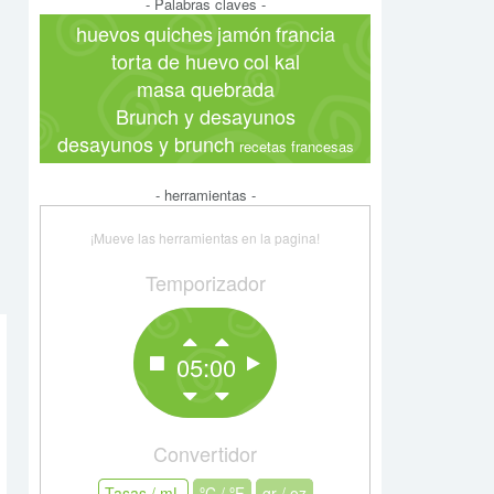
- Palabras claves -
huevos
quiches
jamón
francia
torta de huevo
col kal
masa quebrada
Brunch y desayunos
desayunos y brunch
recetas francesas
- herramientas -
¡Mueve las herramientas en la pagina!
Temporizador
05:00
Convertidor
Tasas / mL
Tasas / mL
ºC / ºF
ºC / ºF
gr / oz
gr / oz