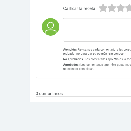
5 estr
4 e
3
Calificar la receta
Atención:
Revisamos cada comentario y les coregi
probado, no para dar su opinión "sin conocer".
No aprobados:
Los comentarios tipo "No es la rec
Aprobados:
Los comentarios tipo: "Me gusto much
no siempre esta clara".
0 comentarios