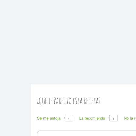
¿QUE TE PARECIO ESTA RECETA?
Se me antoja
La recomiendo
No la 
1
1