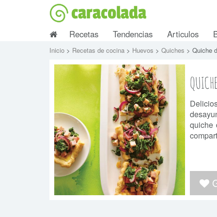
caracolada
Recetas
Tendencias
Articulos
Inicio
>
Recetas de cocina
>
Huevos
>
Quiches
> Quiche d
QUICHE
Delicio
desayun
quiche 
comparti
G