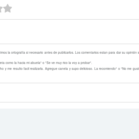
ellas
strellas
 estrellas
2 estrellas
1 estrella
mos la ortografía si necesario antes de publicarlos. Los comentarios estan para dar su opinión
eta como la hacia mi abuela" o "Se ve muy rico la voy a probar".
o y me resulto facil realizarla. Agregue canela y supo delicioso. La recomiendo" o "No me gust