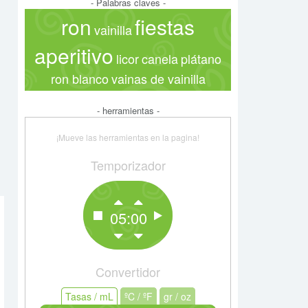
- Palabras claves -
ron
fiestas
vainilla
aperitivo
licor
canela
plátano
ron blanco
vainas de vainilla
- herramientas -
¡Mueve las herramientas en la pagina!
Temporizador
05:00
Convertidor
Tasas / mL
Tasas / mL
ºC / ºF
ºC / ºF
gr / oz
gr / oz