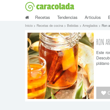
caracolada
Recetas
Tendencias
Articulos
Inicio
>
Recetas de cocina
>
Bebidas
>
Arreglados
> Ron a
RON AR
Este ro
Descubr
plátano 
G