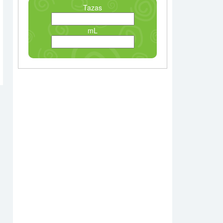
Tazas
mL