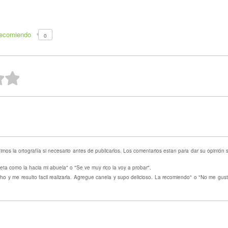
recomiendo
0
ellas
strellas
 estrellas
2 estrellas
1 estrella
mos la ortografía si necesario antes de publicarlos. Los comentarios estan para dar su opinión
eta como la hacia mi abuela" o "Se ve muy rico la voy a probar".
o y me resulto facil realizarla. Agregue canela y supo delicioso. La recomiendo" o "No me gust