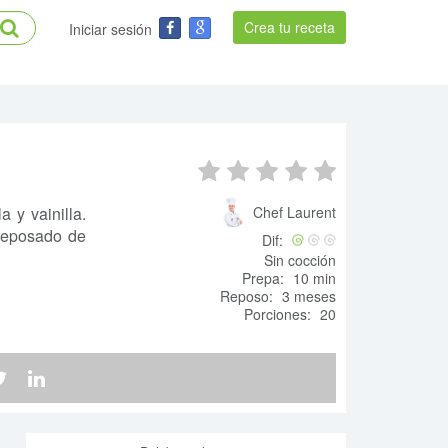
Crea tu receta
Iniciar sesión
 y vainilla.
Chef Laurent
 reposado de
Dif:
Sin cocción
Prepa:
10 min
Reposo:
3 meses
Porciones:
20