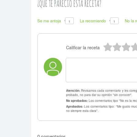
¿QUE TE PARECIO ESTA RECETA?
Se me antoja
La recomiendo
No la 
1
1
5 estr
4 e
3
Calificar la receta
Atención:
Revisamos cada comentario y les coregi
probado, no para dar su opinión "sin conocer".
No aprobados:
Los comentarios tipo "No es la rec
Aprobados:
Los comentarios tipo: "Me gusto much
no siempre esta clara".
0 comentarios