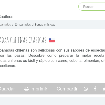
Boutique
panadas
> Empanadas chilenas clásicas
ADAS CHILENAS CLÁSICAS
anadas chilenas son deliciosas con sus sabores de especia
por las pasas. Descubre como preparar la mejor recet
as chilenas es fácil y rápido con carne, cebolla, pimentón, o
aceitunas.
uardar
Imprimir
Compartir