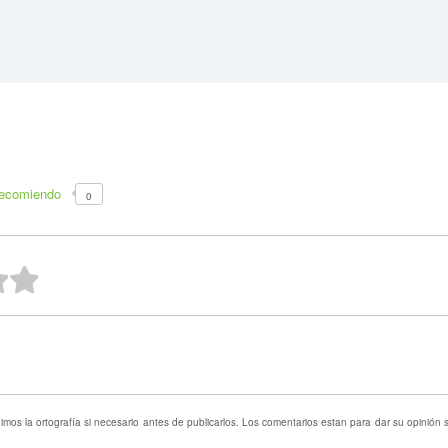
recomiendo
0
ellas
strellas
 estrellas
2 estrellas
1 estrella
mos la ortografía si necesario antes de publicarlos. Los comentarios estan para dar su opinión