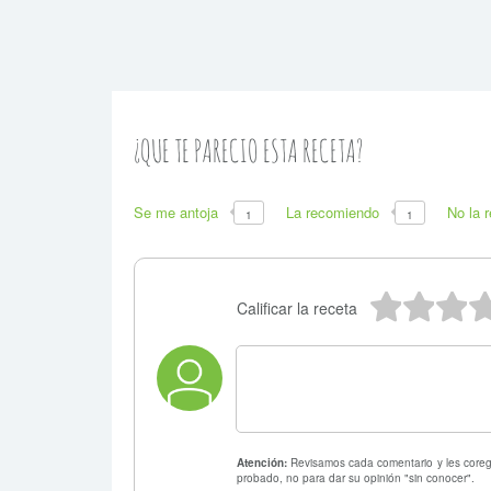
¿QUE TE PARECIO ESTA RECETA?
Se me antoja
La recomiendo
No la 
1
1
5 estr
4 e
3
Calificar la receta
Atención:
Revisamos cada comentario y les coregi
probado, no para dar su opinión "sin conocer".