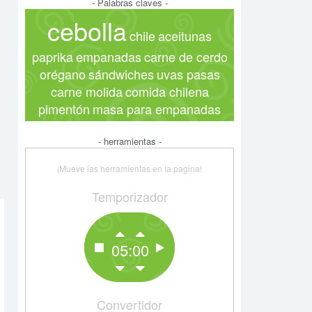
- Palabras claves -
cebolla
chile
aceitunas
paprika
empanadas
carne de cerdo
orégano
sándwiches
uvas pasas
carne molida
comida chilena
pimentón
masa para empanadas
- herramientas -
¡Mueve las herramientas en la pagina!
Temporizador
05:00
Convertidor