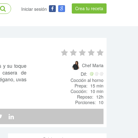
Crea tu receta
Iniciar sesión
s y su toque
Chef Maria
a casera de
Dif:
régano, uvas
Cocción al horno
Prepa:
15 min
Cocción:
10 min
Reposo:
12h
Porciones:
10