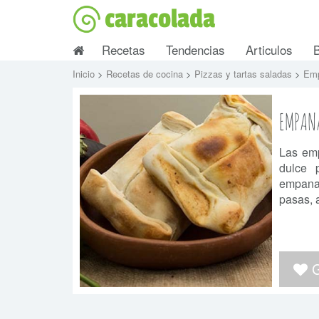
caracolada
Recetas
Tendencias
Articulos
Inicio
>
Recetas de cocina
>
Pizzas y tartas saladas
>
Em
EMPAN
Las emp
dulce 
empanad
pasas, 
G