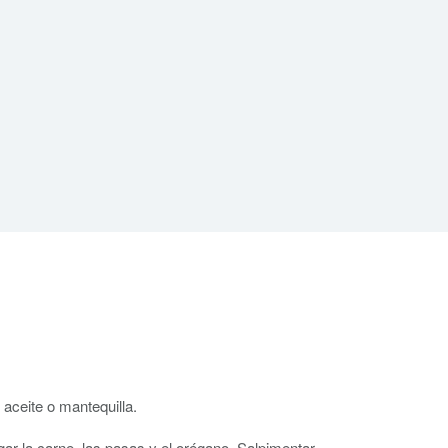
 aceite o mantequilla.
gar la carne, las pasas y el orégano. Salpimentar.