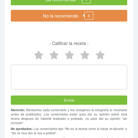
No la recomiendo
0
- Calificar la receta -
5 estrellas
4 estrellas
3 estrellas
2 estrellas
1 estrel
Atención:
Revisamos cada comentario y les coregimos la ortografía si necesario
antes de publicarlos. Los comentarios estan para dar su opinión sobre esta
receta despues de haberla realizado o probado, no para dar su opinión "sin
conocer".
No aprobados:
Los comentarios tipo "No es la receta como la hacia mi abuela" o
"Se ve muy rico la voy a probar".