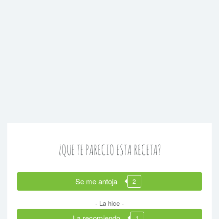
¿QUE TE PARECIO ESTA RECETA?
Se me antoja
2
- La hice -
La recomiendo
1