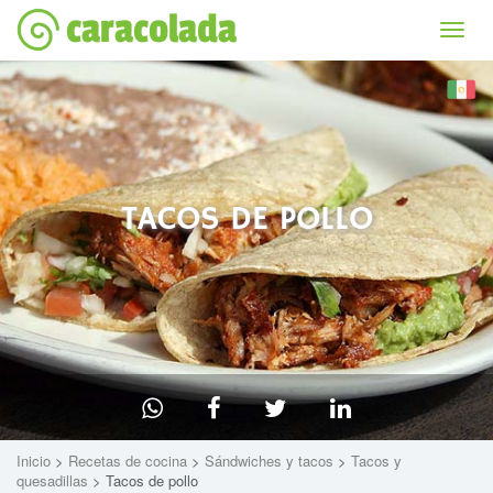
caracolada
Bascu
la
naviga
TACOS DE POLLO
Inicio
>
Recetas de cocina
>
Sándwiches y tacos
>
Tacos y
quesadillas
> Tacos de pollo