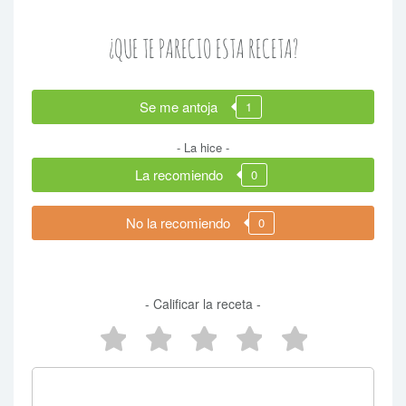
¿QUE TE PARECIO ESTA RECETA?
Se me antoja
1
- La hice -
La recomiendo
0
No la recomiendo
0
- Calificar la receta -
5 estrellas
4 estrellas
3 estrellas
2 estrellas
1 estrel