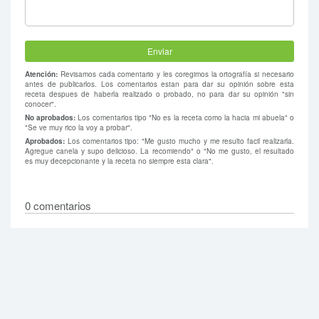
Atención:
Revisamos cada comentario y les coregimos la ortografía si necesario
antes de publicarlos. Los comentarios estan para dar su opinión sobre esta
receta despues de haberla realizado o probado, no para dar su opinión "sin
conocer".
No aprobados:
Los comentarios tipo "No es la receta como la hacia mi abuela" o
"Se ve muy rico la voy a probar".
Aprobados:
Los comentarios tipo: "Me gusto mucho y me resulto facil realizarla.
Agregue canela y supo delicioso. La recomiendo" o "No me gusto, el resultado
es muy decepcionante y la receta no siempre esta clara".
0 comentarios