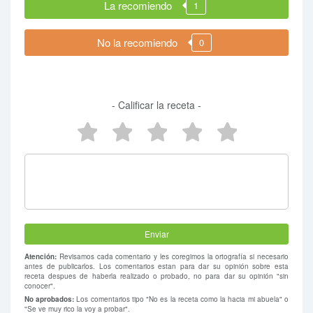
La recomiendo
1
No la recomiendo
0
- Calificar la receta -
5 estrellas
4 estrellas
3 estrellas
2 estrellas
1 estrel
Atención:
Revisamos cada comentario y les coregimos la ortografía si necesario
antes de publicarlos. Los comentarios estan para dar su opinión sobre esta
receta despues de haberla realizado o probado, no para dar su opinión "sin
conocer".
No aprobados:
Los comentarios tipo "No es la receta como la hacia mi abuela" o
"Se ve muy rico la voy a probar".