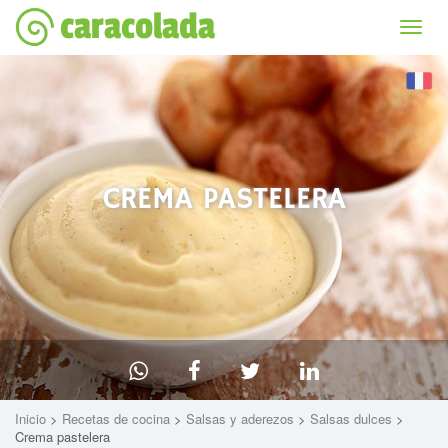
caracolada
Bascu
la
naviga
CREMA PASTELERA
Inicio
>
Recetas de cocina
>
Salsas y aderezos
>
Salsas dulces
>
Crema pastelera