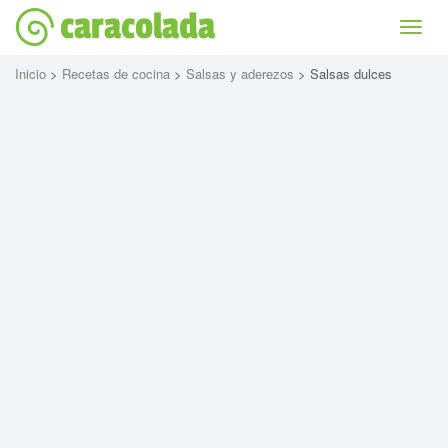
caracolada
Bascu
la
naviga
Inicio
>
Recetas de cocina
>
Salsas y aderezos
> Salsas dulces