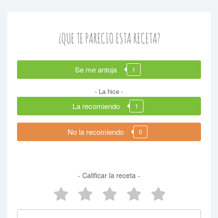
¿QUE TE PARECIO ESTA RECETA?
Se me antoja
1
- La hice -
La recomiendo
1
No la recomiendo
0
- Calificar la receta -
5 estrellas
4 estrellas
3 estrellas
2 estrellas
1 estrel