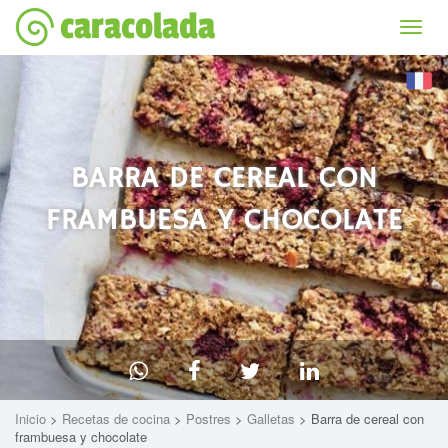
caracolada
Bascu
la
naviga
BARRA DE CEREAL CON
FRAMBUESA Y CHOCOLATE
Inicio
>
Recetas de cocina
>
Postres
>
Galletas
> Barra de cereal con
frambuesa y chocolate