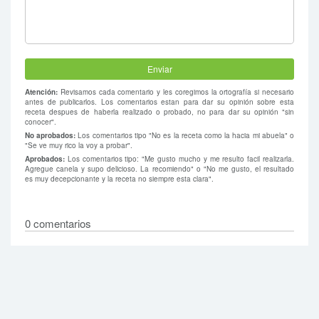
Atención:
Revisamos cada comentario y les coregimos la ortografía si necesario
antes de publicarlos. Los comentarios estan para dar su opinión sobre esta
receta despues de haberla realizado o probado, no para dar su opinión "sin
conocer".
No aprobados:
Los comentarios tipo "No es la receta como la hacia mi abuela" o
"Se ve muy rico la voy a probar".
Aprobados:
Los comentarios tipo: "Me gusto mucho y me resulto facil realizarla.
Agregue canela y supo delicioso. La recomiendo" o "No me gusto, el resultado
es muy decepcionante y la receta no siempre esta clara".
0 comentarios