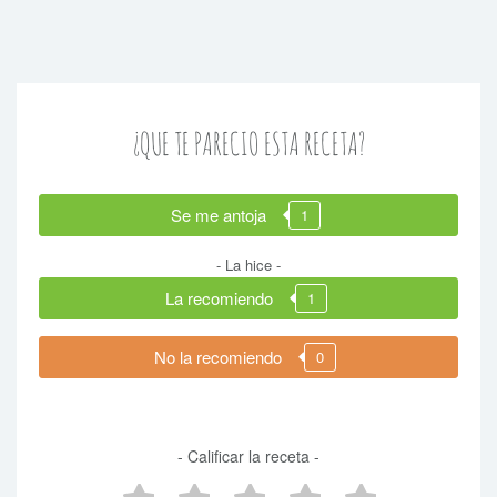
¿QUE TE PARECIO ESTA RECETA?
Se me antoja
1
- La hice -
La recomiendo
1
No la recomiendo
0
- Calificar la receta -