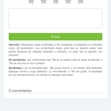
5 estrellas
4 estrellas
3 estrellas
2 estrellas
1 estrel
Atención:
Revisamos cada comentario y les coregimos la ortografía si necesario
antes de publicarlos. Los comentarios estan para dar su opinión sobre esta
receta despues de haberla realizado o probado, no para dar su opinión "sin
conocer".
No aprobados:
Los comentarios tipo "No es la receta como la hacia mi abuela" o
"Se ve muy rico la voy a probar".
Aprobados:
Los comentarios tipo: "Me gusto mucho y me resulto facil realizarla.
Agregue canela y supo delicioso. La recomiendo" o "No me gusto, el resultado
es muy decepcionante y la receta no siempre esta clara".
0 comentarios