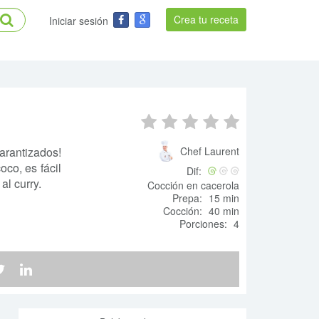
Crea tu receta
Iniciar sesión
garantizados!
Chef Laurent
co, es fácil
Dif:
al curry.
Cocción en cacerola
Prepa:
15 min
Cocción:
40 min
Porciones:
4