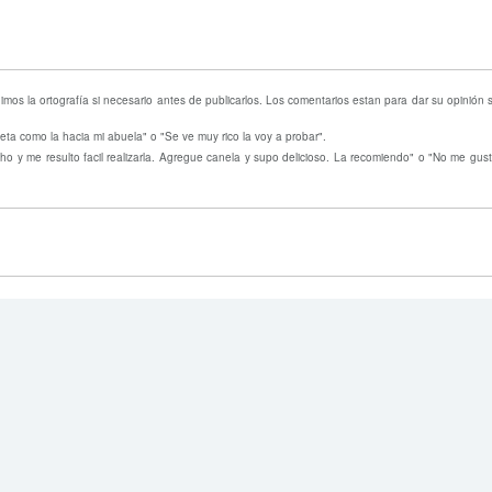
mos la ortografía si necesario antes de publicarlos. Los comentarios estan para dar su opinión
eta como la hacia mi abuela" o "Se ve muy rico la voy a probar".
o y me resulto facil realizarla. Agregue canela y supo delicioso. La recomiendo" o "No me gust