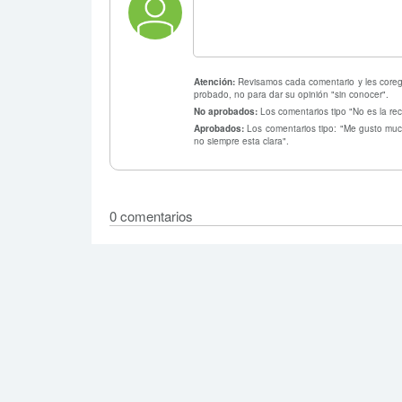
Atención:
Revisamos cada comentario y les coregi
probado, no para dar su opinión "sin conocer".
No aprobados:
Los comentarios tipo "No es la rec
Aprobados:
Los comentarios tipo: "Me gusto much
no siempre esta clara".
0 comentarios