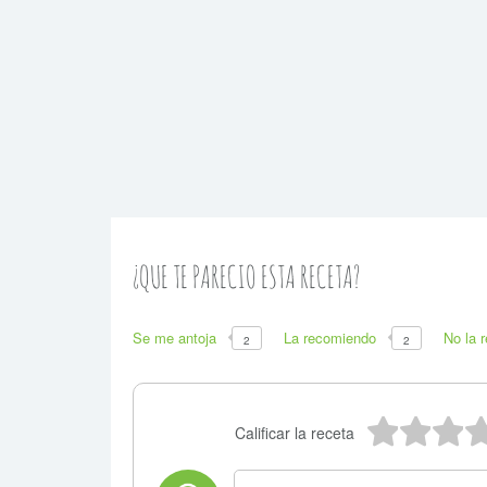
¿QUE TE PARECIO ESTA RECETA?
Se me antoja
La recomiendo
No la 
2
2
5 estr
4 e
3
Calificar la receta