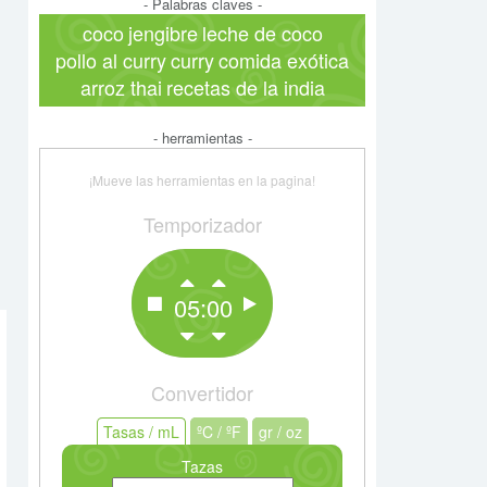
- Palabras claves -
coco
jengibre
leche de coco
pollo al curry
curry
comida exótica
arroz thai
recetas de la india
- herramientas -
¡Mueve las herramientas en la pagina!
Temporizador
05:00
Convertidor
Tasas / mL
Tasas / mL
ºC / ºF
ºC / ºF
gr / oz
gr / oz
Tazas