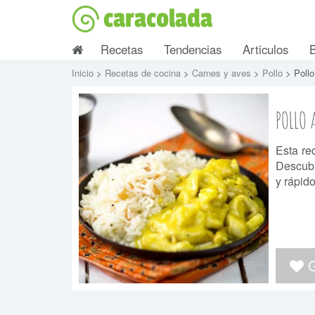
caracolada
Recetas
Tendencias
Articulos
Inicio
>
Recetas de cocina
>
Carnes y aves
>
Pollo
> Pollo
POLLO 
Esta re
Descubr
y rápido
G