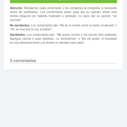
Atención:
Revisamos cada comentario y les coregimos la ortografía si necesario
antes de publicarlos. Los comentarios estan para dar su opinión sobre esta
receta despues de haberla realizado o probado, no para dar su opinión "sin
conocer".
No aprobados:
Los comentarios tipo "No es la receta como la hacia mi abuela" o
"Se ve muy rico la voy a probar".
Aprobados:
Los comentarios tipo: "Me gusto mucho y me resulto facil realizarla.
Agregue canela y supo delicioso. La recomiendo" o "No me gusto, el resultado
es muy decepcionante y la receta no siempre esta clara".
0 comentarios