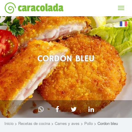
caracolada
Bascu
la
naviga
CORDON BLEU
Inicio
>
Recetas de cocina
>
Carnes y aves
>
Pollo
> Cordon bleu