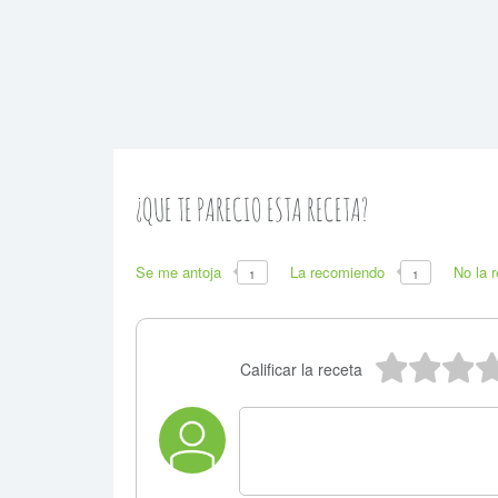
¿QUE TE PARECIO ESTA RECETA?
Se me antoja
La recomiendo
No la 
1
1
5 estr
4 e
3
Calificar la receta