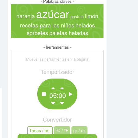
- Palabras claves -
azúcar
naranja
limón
postres
recetas para los niños
helados
sorbetes
paletas heladas
- herramientas -
¡Mueve las herramientas en la pagina!
Temporizador
05:00
Convertidor
Tasas / mL
Tasas / mL
ºC / ºF
ºC / ºF
gr / oz
gr / oz