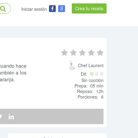
Crea tu receta
Iniciar sesión
 cuando hace
Chef Laurent
ambién a los
Dif:
aranja.
Sin cocción
Prepa:
05 min
Reposo:
12h
Porciones:
6