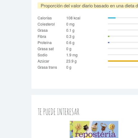
Proporción del valor diario basado en una dieta 
Calorías
108 kcal
Colesterol
0 mg
Grasa
0.1 g
Fibra
0.3 g
Proteina
0.6 g
Grasa sat
0 g
Sodio
1.9 mg
Azúcar
23.9 g
Grasa trans
0 g
TE PUEDE INTERESAR