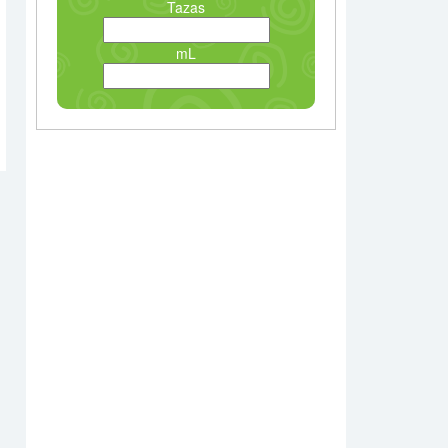
Tazas
mL