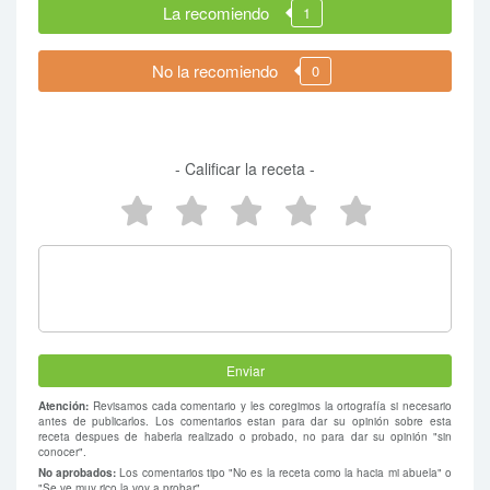
La recomiendo
1
No la recomiendo
0
- Calificar la receta -
5 estrellas
4 estrellas
3 estrellas
2 estrellas
1 estrel
Atención:
Revisamos cada comentario y les coregimos la ortografía si necesario
antes de publicarlos. Los comentarios estan para dar su opinión sobre esta
receta despues de haberla realizado o probado, no para dar su opinión "sin
conocer".
No aprobados:
Los comentarios tipo "No es la receta como la hacia mi abuela" o
"Se ve muy rico la voy a probar".