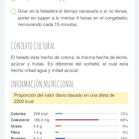
Girar en la heladera el tiempo necesario o si no tienes,
poner en tupper a lo menos 4 horas en el congelador,
removiendo cada 15 minutos.
CONTEXTO CULTURAL
El helado esta hecho de crema, la misma hecha de leche,
azúcar y frutas. Es diferente del sorbete, el cual esta
hecho mitad agua y mitad azúcar.
INFORMACIÓN NUTRICIONAL
Proporción del valor diario basado en una dieta de
2200 kcal
Calorías
268 kcal
12%
Colesterol
186.9 mg
69%
Grasa
6.6 g
9%
Fibra
1.4 g
5%
Proteina
8.7 g
16%