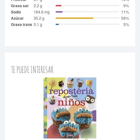
Grasa sat
2.2 g
9%
Sodio
164.6 mg
11%
Azúcar
35.2 g
59%
Grasa trans
0.1 g
5%
TE PUEDE INTERESAR