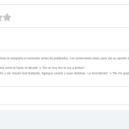
ellas
strellas
 estrellas
2 estrellas
1 estrella
mos la ortografía si necesario antes de publicarlos. Los comentarios estan para dar su opinión
eta como la hacia mi abuela" o "Se ve muy rico la voy a probar".
o y me resulto facil realizarla. Agregue canela y supo delicioso. La recomiendo" o "No me gust