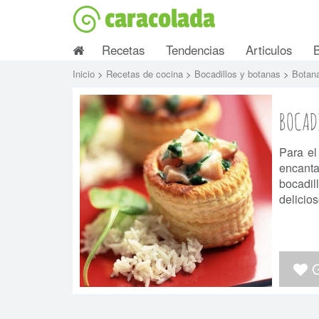
caracolada
Recetas
Tendencias
Articulos
Inicio
>
Recetas de cocina
>
Bocadillos y botanas
>
Botan
BOCADI
Para el
encanta
bocadil
delicios
G