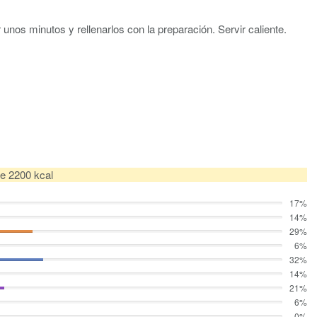
r unos minutos y rellenarlos con la preparación. Servir caliente.
de 2200 kcal
17%
14%
29%
6%
32%
14%
21%
6%
0%