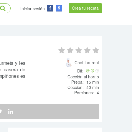
Crea tu receta
Iniciar sesión
urmets y les
Chef Laurent
ta casera de
Dif:
ampiñones es
Cocción al horno
Prepa:
15 min
Cocción:
40 min
Porciones:
4