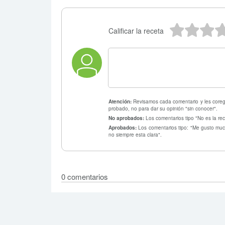
5 estr
4 e
3
Calificar la receta
Atención:
Revisamos cada comentario y les coregi
probado, no para dar su opinión "sin conocer".
No aprobados:
Los comentarios tipo "No es la rec
Aprobados:
Los comentarios tipo: "Me gusto much
no siempre esta clara".
0 comentarios