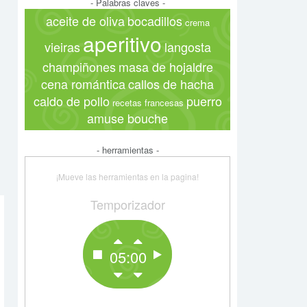
- Palabras claves -
aceite de oliva
bocadillos
crema
aperitivo
vieiras
langosta
champiñones
masa de hojaldre
cena romántica
callos de hacha
caldo de pollo
puerro
recetas francesas
amuse bouche
- herramientas -
¡Mueve las herramientas en la pagina!
Temporizador
05:00