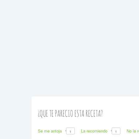
¿QUE TE PARECIO ESTA RECETA?
Se me antoja
La recomiendo
No la 
1
1