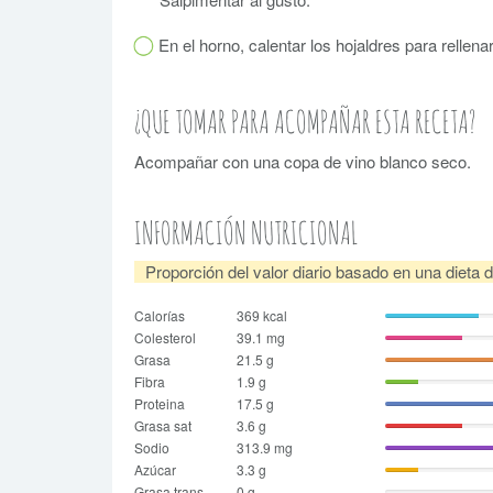
En el horno, calentar los hojaldres para rellena
¿QUE TOMAR PARA ACOMPAÑAR ESTA RECETA?
Acompañar con una copa de vino blanco seco.
INFORMACIÓN NUTRICIONAL
Proporción del valor diario basado en una dieta 
Calorías
369 kcal
Colesterol
39.1 mg
Grasa
21.5 g
Fibra
1.9 g
Proteina
17.5 g
Grasa sat
3.6 g
Sodio
313.9 mg
Azúcar
3.3 g
Grasa trans
0 g