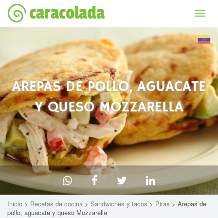
caracolada
Bascu
la
naviga
AREPAS DE POLLO, AGUACATE
Y QUESO MOZZARELLA
Inicio
>
Recetas de cocina
>
Sándwiches y tacos
>
Pitas
> Arepas de
pollo, aguacate y queso Mozzarella