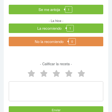
Se me antoja
1
- La hice -
La recomiendo
1
No la recomiendo
0
- Calificar la receta -
5 estrellas
4 estrellas
3 estrellas
2 estrellas
1 estrel