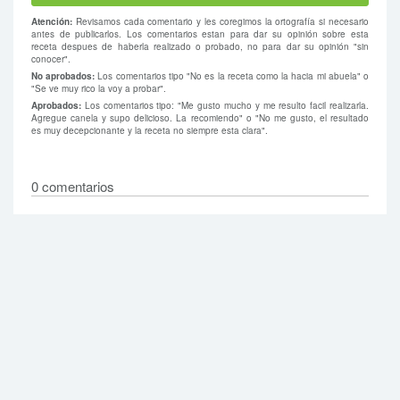
Atención:
Revisamos cada comentario y les coregimos la ortografía si necesario
antes de publicarlos. Los comentarios estan para dar su opinión sobre esta
receta despues de haberla realizado o probado, no para dar su opinión "sin
conocer".
No aprobados:
Los comentarios tipo "No es la receta como la hacia mi abuela" o
"Se ve muy rico la voy a probar".
Aprobados:
Los comentarios tipo: "Me gusto mucho y me resulto facil realizarla.
Agregue canela y supo delicioso. La recomiendo" o "No me gusto, el resultado
es muy decepcionante y la receta no siempre esta clara".
0 comentarios