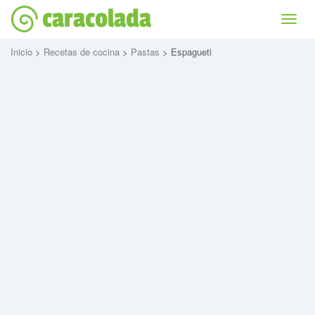
caracolada
Bascu
la
naviga
Inicio
>
Recetas de cocina
>
Pastas
> Espagueti