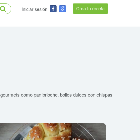
Crea tu receta
Iniciar sesión
es gourmets como pan brioche, bollos dulces con chispas