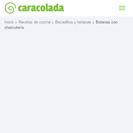
caracolada
Bascu
la
naviga
Inicio
>
Recetas de cocina
>
Bocadillos y botanas
> Botanas con
charcutería