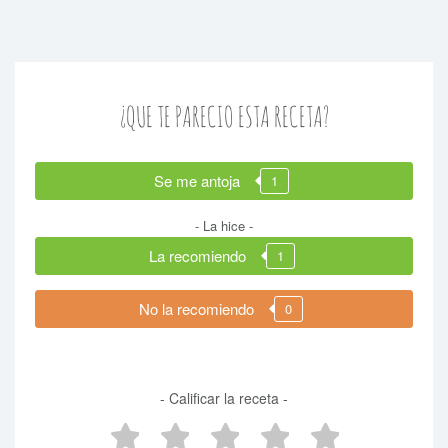
¿QUE TE PARECIO ESTA RECETA?
Se me antoja
1
- La hice -
La recomiendo
1
No la recomiendo
0
- Calificar la receta -
5 estrellas
4 estrellas
3 estrellas
2 estrellas
1 estrel