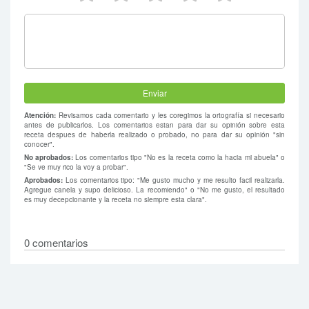
Atención:
Revisamos cada comentario y les coregimos la ortografía si necesario
antes de publicarlos. Los comentarios estan para dar su opinión sobre esta
receta despues de haberla realizado o probado, no para dar su opinión "sin
conocer".
No aprobados:
Los comentarios tipo "No es la receta como la hacia mi abuela" o
"Se ve muy rico la voy a probar".
Aprobados:
Los comentarios tipo: "Me gusto mucho y me resulto facil realizarla.
Agregue canela y supo delicioso. La recomiendo" o "No me gusto, el resultado
es muy decepcionante y la receta no siempre esta clara".
0 comentarios