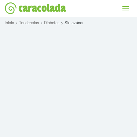
caracolada
Bascu
la
naviga
Inicio
>
Tendencias
>
Diabetes
> Sin azúcar