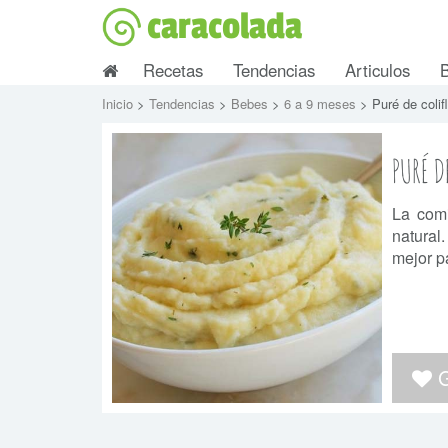
caracolada
Recetas
Tendencias
Articulos
Inicio
>
Tendencias
>
Bebes
>
6 a 9 meses
> Puré de colif
PURÉ D
La comi
natural.
mejor p
G