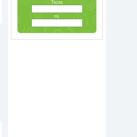
Tazas
mL