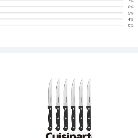
7%
0%
2%
4%
0%