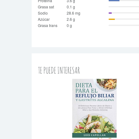
Proteina
3.6 g
Grasa sat
0.1 g
Sodio
28.6 mg
Azúcar
2.6 g
Grasa trans
0 g
TE PUEDE INTERESAR