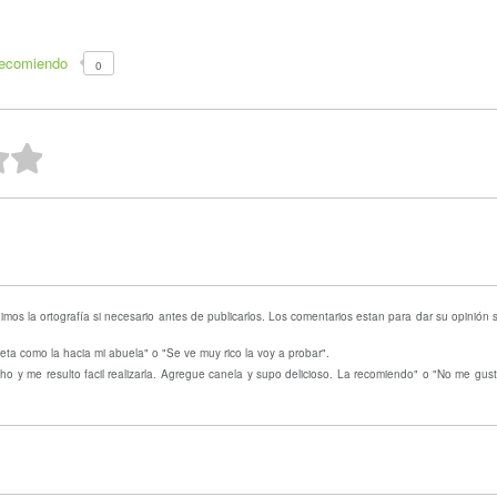
recomiendo
0
ellas
strellas
 estrellas
2 estrellas
1 estrella
mos la ortografía si necesario antes de publicarlos. Los comentarios estan para dar su opinión
eta como la hacia mi abuela" o "Se ve muy rico la voy a probar".
o y me resulto facil realizarla. Agregue canela y supo delicioso. La recomiendo" o "No me gust