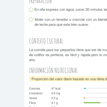
PREPARACIÓN
En olla express con agua, cocer 20 minutos la
Moler con un tenedor o mezclar con un blende
de leche para que este bien suave.
CONTEXTO CULTURAL
La comida para tus pequeños tiene que ser de muy
de coliflor es perfecta, es fácil y rápida pero 
año.
INFORMACIÓN NUTRICIONAL
Proporción del valor diario basado en una dieta 
Calorías
47 kcal
Colesterol
0.6 mg
Grasa
0.5 g
Fibra
4.1 g