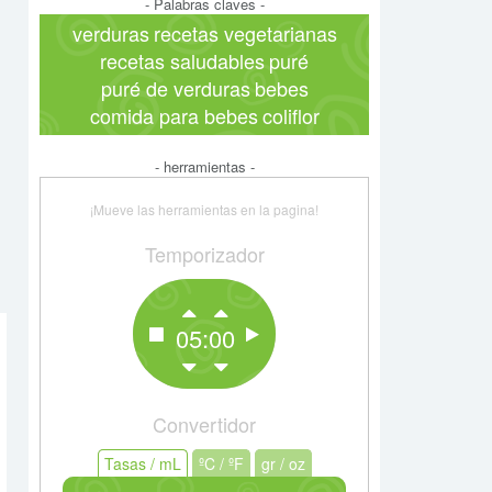
- Palabras claves -
verduras
recetas vegetarianas
recetas saludables
puré
puré de verduras
bebes
comida para bebes
coliflor
- herramientas -
¡Mueve las herramientas en la pagina!
Temporizador
05:00
Convertidor
Tasas / mL
Tasas / mL
ºC / ºF
ºC / ºF
gr / oz
gr / oz