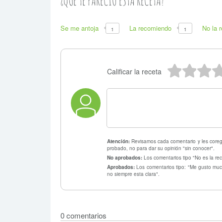
¿QUE TE PARECIO ESTA RECETA?
Se me antoja
La recomiendo
No la 
1
1
5 estr
4 e
3
Calificar la receta
Atención:
Revisamos cada comentario y les coregi
probado, no para dar su opinión "sin conocer".
No aprobados:
Los comentarios tipo "No es la rec
Aprobados:
Los comentarios tipo: "Me gusto much
no siempre esta clara".
0 comentarios