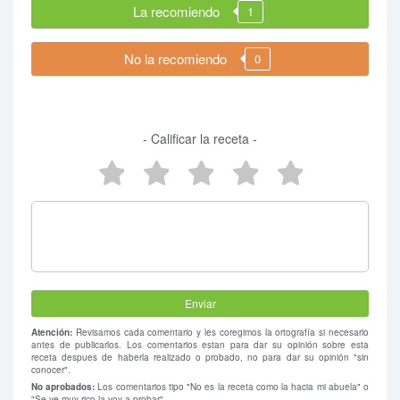
La recomiendo
1
No la recomiendo
0
- Calificar la receta -
5 estrellas
4 estrellas
3 estrellas
2 estrellas
1 estrel
Atención:
Revisamos cada comentario y les coregimos la ortografía si necesario
antes de publicarlos. Los comentarios estan para dar su opinión sobre esta
receta despues de haberla realizado o probado, no para dar su opinión "sin
conocer".
No aprobados:
Los comentarios tipo "No es la receta como la hacia mi abuela" o
"Se ve muy rico la voy a probar".