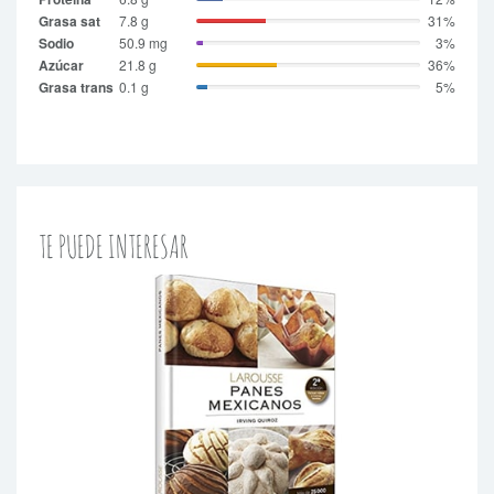
Grasa sat
7.8 g
31%
Sodio
50.9 mg
3%
Azúcar
21.8 g
36%
Grasa trans
0.1 g
5%
TE PUEDE INTERESAR