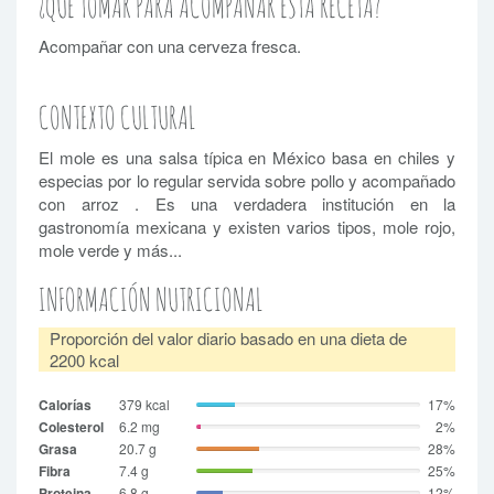
¿QUE TOMAR PARA ACOMPAÑAR ESTA RECETA?
Acompañar con una cerveza fresca.
CONTEXTO CULTURAL
El mole es una salsa típica en México basa en chiles y
especias por lo regular servida sobre pollo y acompañado
con arroz . Es una verdadera institución en la
gastronomía mexicana y existen varios tipos, mole rojo,
mole verde y más...
INFORMACIÓN NUTRICIONAL
Proporción del valor diario basado en una dieta de
2200 kcal
Calorías
379 kcal
17%
Colesterol
6.2 mg
2%
Grasa
20.7 g
28%
Fibra
7.4 g
25%
Proteina
6.8 g
12%