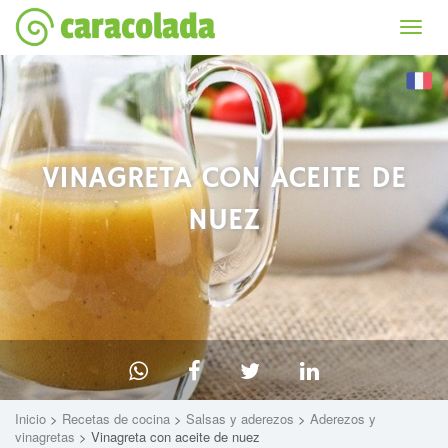
caracolada
Bascu
la
naviga
VINAGRETA CON ACEITE DE
NUEZ
Inicio
>
Recetas de cocina
>
Salsas y aderezos
>
Aderezos y
vinagretas
> Vinagreta con aceite de nuez