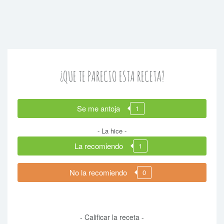
¿QUE TE PARECIO ESTA RECETA?
Se me antoja
1
- La hice -
La recomiendo
1
No la recomiendo
0
- Calificar la receta -