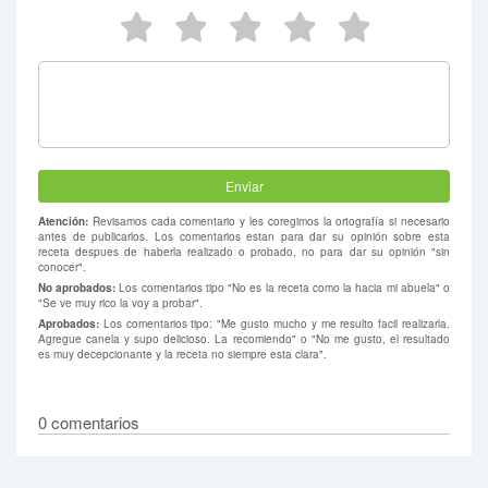
5 estrellas
4 estrellas
3 estrellas
2 estrellas
1 estrel
Atención:
Revisamos cada comentario y les coregimos la ortografía si necesario
antes de publicarlos. Los comentarios estan para dar su opinión sobre esta
receta despues de haberla realizado o probado, no para dar su opinión "sin
conocer".
No aprobados:
Los comentarios tipo "No es la receta como la hacia mi abuela" o
"Se ve muy rico la voy a probar".
Aprobados:
Los comentarios tipo: "Me gusto mucho y me resulto facil realizarla.
Agregue canela y supo delicioso. La recomiendo" o "No me gusto, el resultado
es muy decepcionante y la receta no siempre esta clara".
0 comentarios