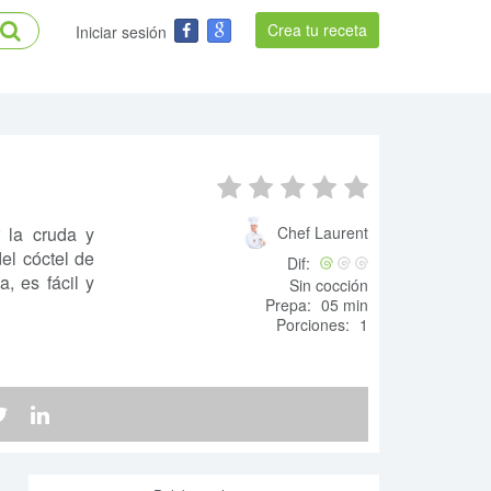
Crea tu receta
Iniciar sesión
r la cruda y
Chef Laurent
el cóctel de
Dif:
, es fácil y
Sin cocción
Prepa:
05 min
Porciones:
1