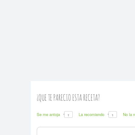
¿QUE TE PARECIO ESTA RECETA?
Se me antoja
La recomiendo
No la 
1
1