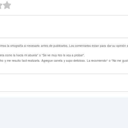
ellas
strellas
 estrellas
2 estrellas
1 estrella
mos la ortografía si necesario antes de publicarlos. Los comentarios estan para dar su opinión
eta como la hacia mi abuela" o "Se ve muy rico la voy a probar".
o y me resulto facil realizarla. Agregue canela y supo delicioso. La recomiendo" o "No me gust