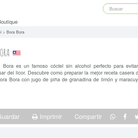
Boutique
ol
> Bora Bora
BORA
 Bora es un famoso cóctel sin alcohol perfecto para evita
ar del licor. Descubre como preparar la mejor receta casera d
Bora Bora con jugo de piña de granadina de limón y maracuya
uardar
Imprimir
Compartir