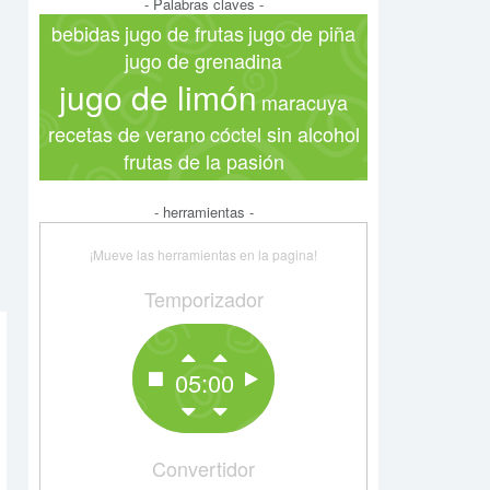
- Palabras claves -
bebidas
jugo de frutas
jugo de piña
jugo de grenadina
jugo de limón
maracuya
recetas de verano
cóctel sin alcohol
frutas de la pasión
- herramientas -
¡Mueve las herramientas en la pagina!
Temporizador
05:00
Convertidor