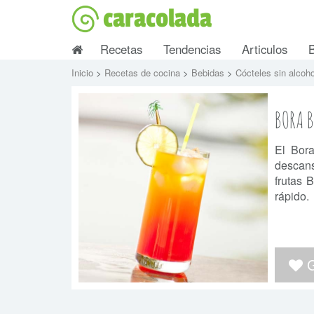
caracolada
Recetas
Tendencias
Articulos
Inicio
>
Recetas de cocina
>
Bebidas
>
Cócteles sin alcoh
BORA 
El Bora
descans
frutas 
rápido.
G