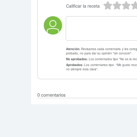
5 estr
4 e
3
Calificar la receta
Atención:
Revisamos cada comentario y les coregi
probado, no para dar su opinión "sin conocer".
No aprobados:
Los comentarios tipo "No es la rec
Aprobados:
Los comentarios tipo: "Me gusto much
no siempre esta clara".
0 comentarios