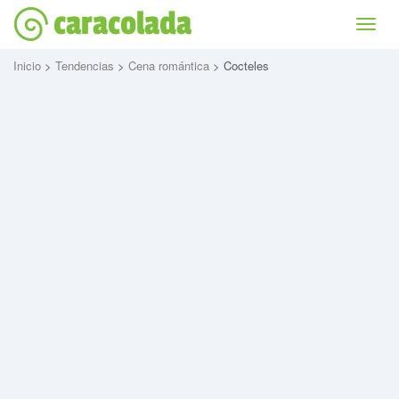
caracolada
Bascu
la
naviga
Inicio
>
Tendencias
>
Cena romántica
> Cocteles