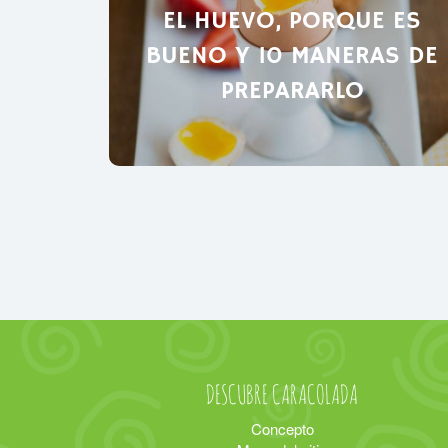
EL HUEVO, PORQUE ES
BUENO Y 10 MANERAS DE
PREPARARLO
DESCUBRE CARACOLADA
Concepto