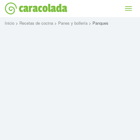
caracolada
Bascu
la
naviga
Inicio
>
Recetas de cocina
>
Panes y bollería
> Panques