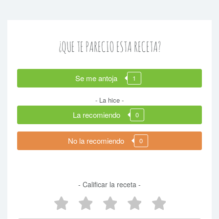
¿QUE TE PARECIO ESTA RECETA?
Se me antoja
1
- La hice -
La recomiendo
0
No la recomiendo
0
- Calificar la receta -
5 estrellas
4 estrellas
3 estrellas
2 estrellas
1 estrel