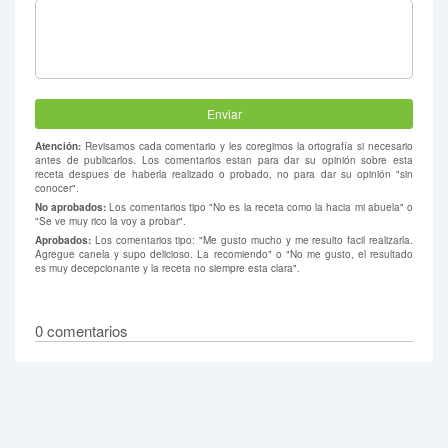
Atención:
Revisamos cada comentario y les coregimos la ortografía si necesario
antes de publicarlos. Los comentarios estan para dar su opinión sobre esta
receta despues de haberla realizado o probado, no para dar su opinión "sin
conocer".
No aprobados:
Los comentarios tipo "No es la receta como la hacia mi abuela" o
"Se ve muy rico la voy a probar".
Aprobados:
Los comentarios tipo: "Me gusto mucho y me resulto facil realizarla.
Agregue canela y supo delicioso. La recomiendo" o "No me gusto, el resultado
es muy decepcionante y la receta no siempre esta clara".
0 comentarios